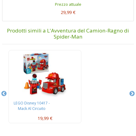
Prezzo attuale
29,99 €
Prodotti simili a L'Avventura del Camion-Ragno di
Spider-Man
LEGO Disney 10417 -
L
Mack Al Circuito
L’
19,99 €