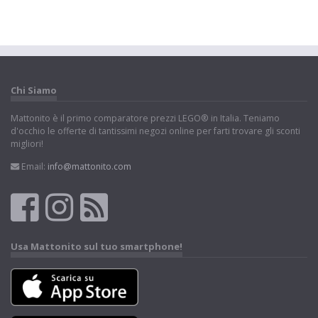
Chi Siamo
Mattonito è il primo comparatore prezzi LEGO® in Italia. Teniamo
d'occhio le offerte di tantissimi negozi online per farti trovare gli sconti
migliori!
Email:
info@mattonito.com
Usa Mattonito sul tuo smartphone!