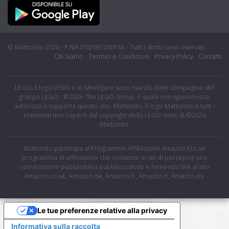
© Mattonito 2026 - P.IVA IT02667200188 - Tutti i diritti sono riservati
Chi Siamo
Termini e Condizioni
Privacy Policy
Contatti
LEGO, il logo LEGO e le Minifigure sono marchi delle compagnie del
gruppo LEGO - ©2026 The LEGO Group, il quale non sponsorizza,
autorizza o supporta questo sito. Mattonito, il logo Mattonito e tutti i
contenuti non coperti dal copyright della LEGO sono di ©2026
Mattonito.
Mattonito partecipa al Programma Affiliazione Amazon EU, un
programma di affiliazione che consente ai siti di percepire una
commissione pubblicitaria pubblicizzando e fornendo link al sito
Amazon.co.uk, Amazon.de, Amazon.fr, Amazon.it, Amazon.es.
Le tue preferenze relative alla privacy
Informativa sulla raccolta