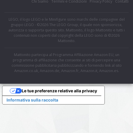
Chi Siamo
Termini e Condizioni
Privacy Policy
Contatti
LEGO, il logo LEGO e le Minifigure sono marchi delle compagnie del
gruppo LEGO - ©2026 The LEGO Group, il quale non sponsorizza,
autorizza o supporta questo sito. Mattonito, il logo Mattonito e tutti i
contenuti non coperti dal copyright della LEGO sono di ©2026
Mattonito.
Mattonito partecipa al Programma Affiliazione Amazon EU, un
programma di affiliazione che consente ai siti di percepire una
commissione pubblicitaria pubblicizzando e fornendo link al sito
Amazon.co.uk, Amazon.de, Amazon.fr, Amazon.it, Amazon.es.
Le tue preferenze relative alla privacy
Informativa sulla raccolta