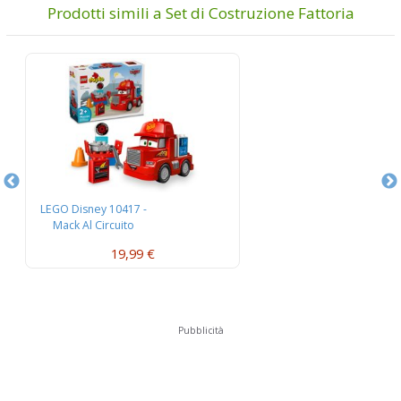
Prodotti simili a Set di Costruzione Fattoria
LEGO Disney 10417 -
L
Mack Al Circuito
L’
19,99 €
Pubblicità