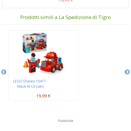
Prodotti simili a La Spedizione di Tigro
LEGO Disney 10417 -
L
Mack Al Circuito
L’
19,99 €
Pubblicità