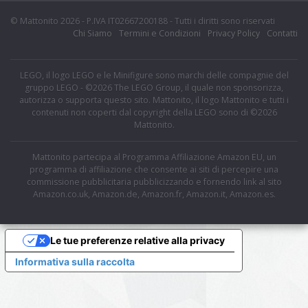
© Mattonito 2026 - P.IVA IT02667200188 - Tutti i diritti sono riservati
Chi Siamo
Termini e Condizioni
Privacy Policy
Contatti
LEGO, il logo LEGO e le Minifigure sono marchi delle compagnie del
gruppo LEGO - ©2026 The LEGO Group, il quale non sponsorizza,
autorizza o supporta questo sito. Mattonito, il logo Mattonito e tutti i
contenuti non coperti dal copyright della LEGO sono di ©2026
Mattonito.
Mattonito partecipa al Programma Affiliazione Amazon EU, un
programma di affiliazione che consente ai siti di percepire una
commissione pubblicitaria pubblicizzando e fornendo link al sito
Amazon.co.uk, Amazon.de, Amazon.fr, Amazon.it, Amazon.es.
Le tue preferenze relative alla privacy
Informativa sulla raccolta