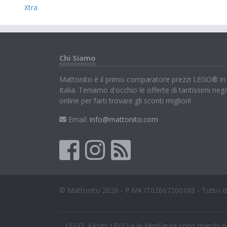
Xtra
Chi Siamo
Mattonito è il primo comparatore prezzi LEGO® in
Italia. Teniamo d'occhio le offerte di tantissimi neg
online per farti trovare gli sconti migliori!
Email:
info@mattonito.com
© Mattonito 2026 - P.IVA IT02667200188 - Tutti i dir
LEGO, il logo LEGO e le Minifigure sono marchi 