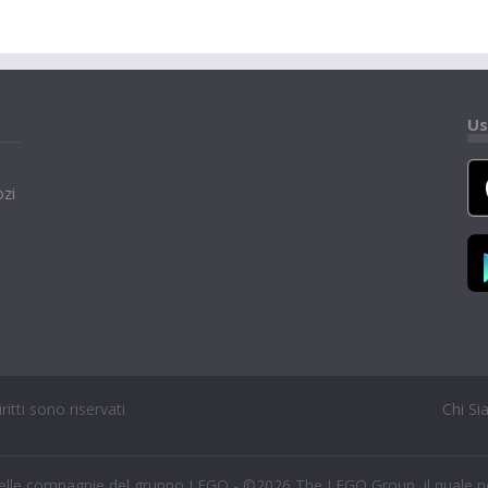
Us
ozi
itti sono riservati
Chi S
delle compagnie del gruppo LEGO - ©2026 The LEGO Group, il quale no