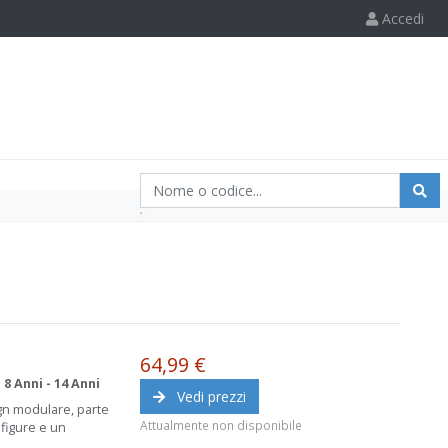
Accedi
64,99 €
:
8 Anni - 14 Anni
Vedi prezzi
ign modulare, parte
Attualmente non disponibile
ifigure e un