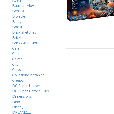
Avatar
Batman Movie
Ben 10
Bionicle
Bluey
Boost
Brick Sketches
Brickheadz
Bricks And More
Cars
Castle
Chima
City
Classic
Collezione botanica
Creator
DC Super Heroes
DC Super Heroes Girls
Dimensions
Dino
Disney
DREAMZzz