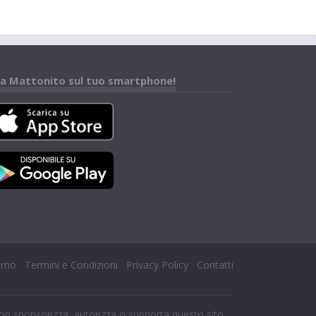
a Mattonito sul tuo smartphone!
iamo
Termini e Condizioni
Privacy Policy
Contatti
n sponsorizza, autorizza o supporta questo sito.