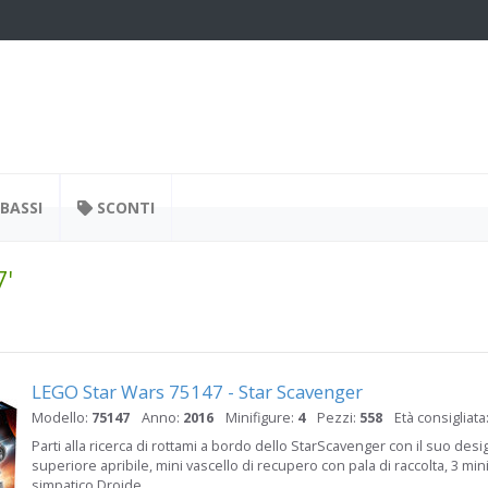
BASSI
SCONTI
7'
LEGO Star Wars 75147 - Star Scavenger
Modello:
75147
Anno:
2016
Minifigure:
4
Pezzi:
558
Età consigliata
Parti alla ricerca di rottami a bordo dello StarScavenger con il suo des
superiore apribile, mini vascello di recupero con pala di raccolta, 3 min
simpatico Droide.