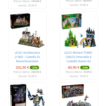
Prezzo listino:
69,99 €
Prezzo listino:
119,99 €
Sconto: 19,09 €
Sconto: 25,09 €
LEGO Architecture
LEGO Wicked 75689 -
21063 - Castello Di
Città Di Smeraldo E
Neuschwanstein
Castello Kiamo Ko
202,90 €
60,90 €
-25%
-24%
Prezzo listino:
269,99 €
Prezzo listino:
79,99 €
Sconto: 67,09 €
Sconto: 19,09 €