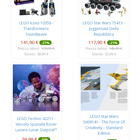
LEGO Icons 10358 -
LEGO Star Wars 75413 -
Transformers:
Juggernaut Della
Soundwave
Repubblica
141,90 €
117,90 €
-21%
-21%
Prezzo listino:
179,99 €
Prezzo listino:
149,99 €
Sconto: 38,09 €
Sconto: 32,09 €
LEGO Star Wars
LEGO Technic 42211 -
5009141 - The Force Of
Veicolo Spaziale Rover
Creativity – Standard
Lunare Lunar Outpost™
Edition
59,99 €
-40%