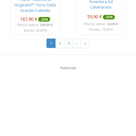
Avventura Sul
Hogwarts™: Torre Della
Catamarano
Grande Scalinata
Principale
55,90 €
-25%
187,90 €
-25%
Prezzo listino:
74,99 €
Prezzo listino:
249,99 €
Sconto: 19,09 €
Sconto: 62,09 €
1
2
3
›
»
Pubblicità