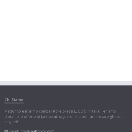
Chi Siamo
Mattonito è il primo comparatore prezzi LEGO® in Italia. Teniamo
d'occhio le offerte di tantissimi negozi online per farti trovare gli sconti
migliori!
Email:
info@mattonito.com