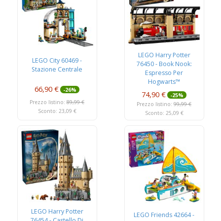
LEGO Harry Potter
LEGO City 60469 -
76450 - Book Nook:
Stazione Centrale
Espresso Per
Hogwarts™
66,90 €
-26%
74,90 €
-25%
Prezzo listino:
89,99 €
Prezzo listino:
99,99 €
Sconto: 23,09 €
Sconto: 25,09 €
LEGO Harry Potter
LEGO Friends 42664 -
76454 - Castello Di