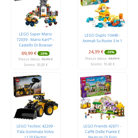
LEGO Super Mario
LEGO Duplo 10448 -
72039 - Mario Kart™ –
Animali Su Ruote 3 In 1
Castello Di Bowser
24,39 €
69,99 €
-30%
-30%
Prezzo listino:
34,99 €
Prezzo listino:
99,99 €
Sconto: 10,60 €
Sconto: 30,00 €
LEGO Technic 42209 -
LEGO Friends 42671 -
Pala Gommata Volvo
Caffè Delle Piante E
L120 Electric
Negozio Di Fiori