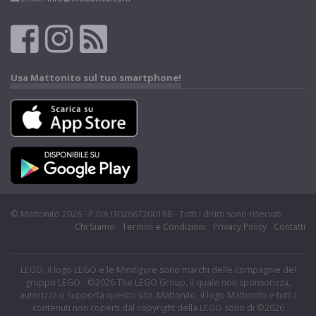
Usa Mattonito sul tuo smartphone!
© Mattonito 2026 - P.IVA IT02667200188 - Tutti i diritti sono riservati
Chi Siamo
Termini e Condizioni
Privacy Policy
Contatti
LEGO, il logo LEGO e le Minifigure sono marchi delle compagnie del
gruppo LEGO - ©2026 The LEGO Group, il quale non sponsorizza,
autorizza o supporta questo sito. Mattonito, il logo Mattonito e tutti i
contenuti non coperti dal copyright della LEGO sono di ©2026