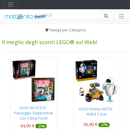
Naviga per Categoria
Il meglio degli sconti LEGO® sul Web!
LEGO Art 31218 -
LEGO Disney 43279 -
Paesaggio Giapponese
Wall-E E Eve
Con Ciliegi Fioriti
50,90 €
94,90 €
-27%
-21%