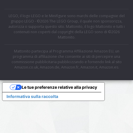
LEGO, il logo LEGO e le Minifigure sono marchi delle compagnie del
gruppo LEGO - ©2026 The LEGO Group, il quale non sponsorizza,
autorizza o supporta questo sito. Mattonito, il logo Mattonito e tutti i
contenuti non coperti dal copyright della LEGO sono di ©2026
Mattonito.
Mattonito partecipa al Programma Affiliazione Amazon EU, un
programma di affiliazione che consente ai siti di percepire una
commissione pubblicitaria pubblicizzando e fornendo link al sito
Amazon.co.uk, Amazon.de, Amazon.fr, Amazon.it, Amazon.es.
Le tue preferenze relative alla privacy
Informativa sulla raccolta