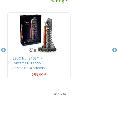
Balrog™
LEGO Icons 10341 -
L
Sistema Di Lancio
Es
Spaziale Nasa Artemis
259,99 €
Pubblicità