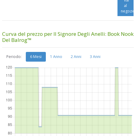
Vai
al
negozio
Curva del prezzo per Il Signore Degli Anelli: Book Nook
Del Balrog™
Periodo:
6 Mesi
1 Anno
2 Anni
3 Anni