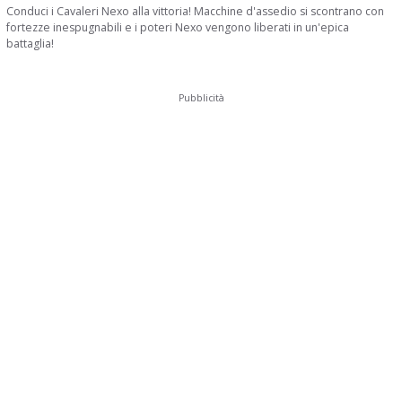
Conduci i Cavaleri Nexo alla vittoria! Macchine d'assedio si scontrano con
fortezze inespugnabili e i poteri Nexo vengono liberati in un'epica
battaglia!
Pubblicità