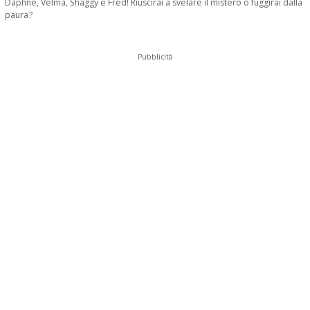
Daphne, Velma, Shaggy e Fred! Riuscirai a svelare il mistero o fuggirai dalla
paura?
Pubblicità