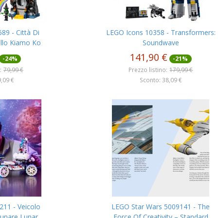
9 - Città Di
LEGO Icons 10358 - Transformers:
llo Kiamo Ko
Soundwave
141,90 €
-24%
-21%
:
79,99 €
Prezzo listino:
179,99 €
,09 €
Sconto: 38,09 €
11 - Veicolo
LEGO Star Wars 5009141 - The
Lunare Lunar
Force Of Creativity – Standard