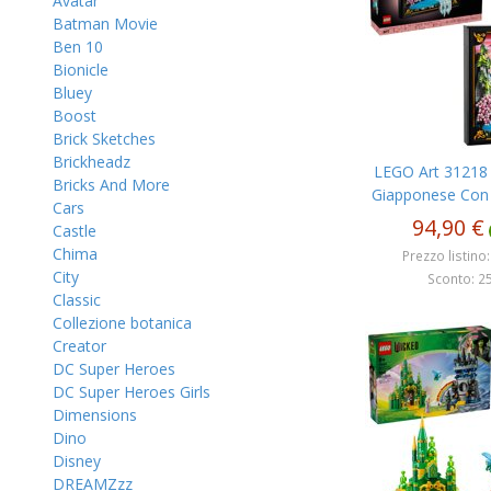
Avatar
Batman Movie
Ben 10
Bionicle
Bluey
Boost
Brick Sketches
Brickheadz
LEGO Art 31218 
Bricks And More
Giapponese Con Ci
Cars
94,90 €
Castle
Chima
Prezzo listino:
City
Sconto: 25
Classic
Collezione botanica
Creator
DC Super Heroes
DC Super Heroes Girls
Dimensions
Dino
Disney
DREAMZzz