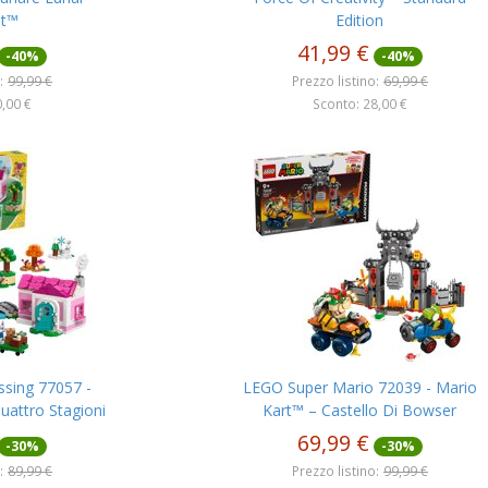
st™
Edition
41,99 €
-40%
-40%
:
99,99 €
Prezzo listino:
69,99 €
,00 €
Sconto: 28,00 €
sing 77057 -
LEGO Super Mario 72039 - Mario
uattro Stagioni
Kart™ – Castello Di Bowser
69,99 €
-30%
-30%
:
89,99 €
Prezzo listino:
99,99 €