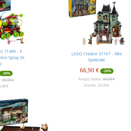
 71499 - Il
LEGO Creator 31167 - Villa
nice Spray Di
Spettrale
o
66,90 €
-26%
-26%
Prezzo listino:
89,99 €
:
99,99 €
Sconto: 23,09 €
,09 €