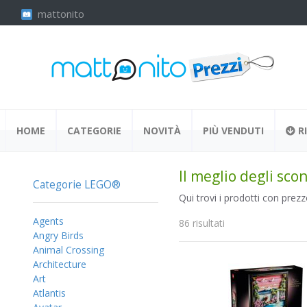
mattonito
HOME
CATEGORIE
NOVITÀ
PIÙ VENDUTI
RI
Il meglio degli sc
Categorie LEGO®
Qui trovi i prodotti con prezz
Agents
86 risultati
Angry Birds
Animal Crossing
Architecture
Art
Atlantis