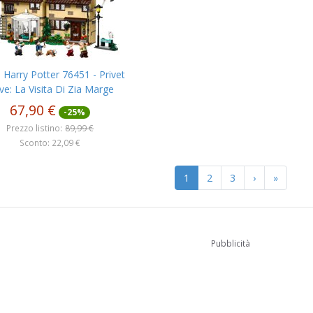
Harry Potter 76451 - Privet
ve: La Visita Di Zia Marge
67,90 €
-25%
Prezzo listino:
89,99 €
Sconto: 22,09 €
1
2
3
›
»
Pubblicità