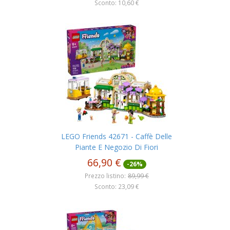
Sconto: 10,60 €
LEGO Friends 42671 - Caffè Delle
Piante E Negozio Di Fiori
66,90 €
-26%
Prezzo listino:
89,99 €
Sconto: 23,09 €