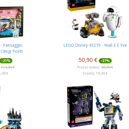
- Paesaggio
LEGO Disney 43279 - Wall-E E Eve
liegi Fioriti
50,90 €
-21%
-27%
119,99 €
Prezzo listino:
69,99 €
,09 €
Sconto: 19,09 €