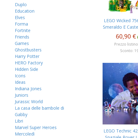
Duplo
Education
Elves
LEGO Wicked 7568
Forma
Smeraldo E Caste
Fortnite
60,90 €
Friends
Games
Prezzo listino
Ghostbusters
Sconto: 19
Harry Potter
HERO Factory
Hidden Side
Icons
Ideas
Indiana Jones
Juniors
Jurassic World
La casa delle bambole di
Gabby
Libri
Marvel Super Heroes
LEGO Technic 422
Mercoledì
Spaziale Rover 