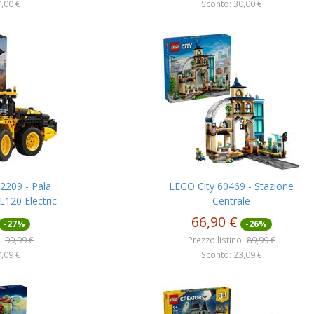
,00 €
Sconto: 30,00 €
2209 - Pala
LEGO City 60469 - Stazione
120 Electric
Centrale
66,90 €
-27%
-26%
:
99,99 €
Prezzo listino:
89,99 €
,09 €
Sconto: 23,09 €