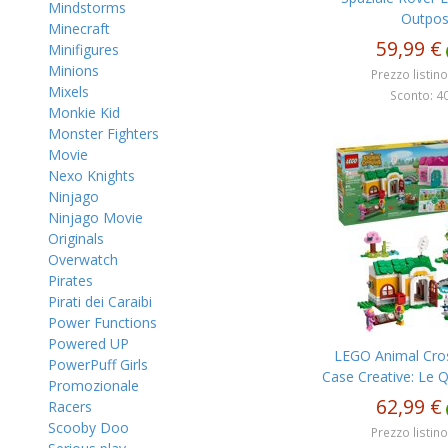
Mindstorms
Outpo
Minecraft
59,99 €
Minifigures
Minions
Prezzo listino
Mixels
Sconto: 40
Monkie Kid
Monster Fighters
Movie
Nexo Knights
Ninjago
Ninjago Movie
Originals
Overwatch
Pirates
Pirati dei Caraibi
Power Functions
Powered UP
LEGO Animal Cros
PowerPuff Girls
Case Creative: Le Q
Promozionale
62,99 €
Racers
Scooby Doo
Prezzo listino