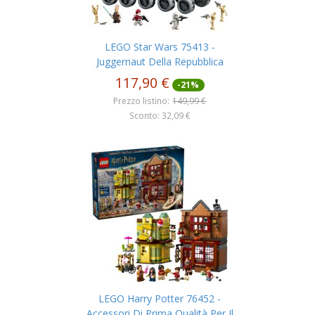
LEGO Star Wars 75413 -
Juggernaut Della Repubblica
117,90 €
-21%
Prezzo listino:
149,99 €
Sconto: 32,09 €
LEGO Harry Potter 76452 -
Accessori Di Prima Qualità Per Il