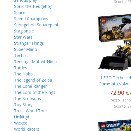
Serious play
Sconto: 27
Sonic the Hedgehog
Space
Speed Champions
Spongebob Squarepants
Stagionale
Star Wars
Stranger Things
Super Mario
Technic
Teenage Mutant Ninja
Turtles
The Hobbit
LEGO Technic 4
The legend of Zelda
Gommata Volvo L
The Lone Ranger
72,90 €
The Lord of the Rings
The Simpsons
Prezzo listino
Toy Story
Sconto: 27
Trolls World Tour
Unikitty!
Wicked
World Racers