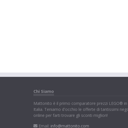
Chi Siamo
Mattonito è il primo comparatore prezzi LEGO® in
Italia. Teniamo d'occhio le offerte di tantissimi neg
online per farti trovare gli sconti migliori!
Email:
info@mattonito.com