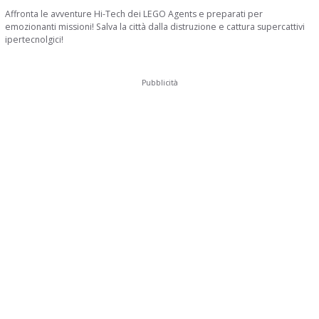
Affronta le avventure Hi-Tech dei LEGO Agents e preparati per
emozionanti missioni! Salva la città dalla distruzione e cattura supercattivi
ipertecnolgici!
Pubblicità