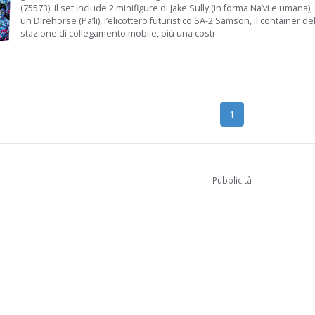
(75573). Il set include 2 minifigure di Jake Sully (in forma Na’vi e umana), 
un Direhorse (Pa’li), l’elicottero futuristico SA-2 Samson, il container de
stazione di collegamento mobile, più una costr
1
Pubblicità