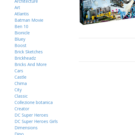
Architecture
Art
Atlantis
Batman Movie
Ben 10
Bionicle
Bluey
Boost
Brick Sketches
Brickheadz
Bricks And More
Cars
Castle
Chima
City
Classic
Collezione botanica
Creator
DC Super Heroes
DC Super Heroes Girls
Dimensions
Dino