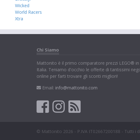
Wicked
World Racers
Xtra
Chi Siamo
Mattonito è il primo comparatore prezzi LEGO® in
Italia. Teniamo d'occhio le offerte di tantissimi neg
online per farti trovare gli sconti migliori!
Email:
info@mattonito.com
© Mattonito 2026 - P.IVA IT02667200188 - Tutti i dir