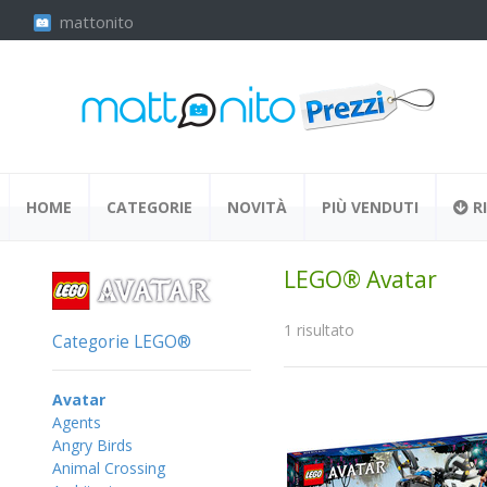
mattonito
HOME
CATEGORIE
NOVITÀ
PIÙ VENDUTI
RI
LEGO® Avatar
1 risultato
Categorie LEGO®
Avatar
Agents
Angry Birds
Animal Crossing