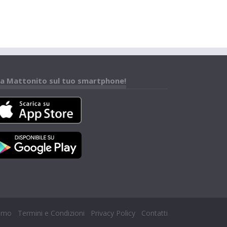
a Mattonito sul tuo smartphone!
iamo
Termini e Condizioni
Privacy Policy
Contatti