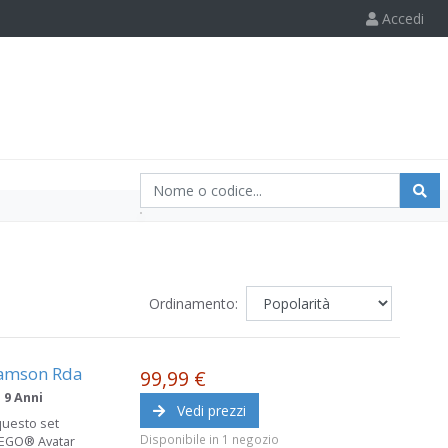
Accedi
Ordinamento:
Samson Rda
99,99 €
:
9 Anni
Vedi prezzi
 questo set
Disponibile in 1 negozio
 LEGO® Avatar