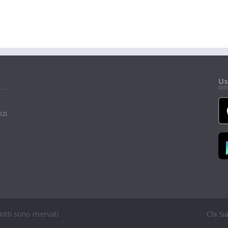
Us
ozi
itti sono riservati
Chi S