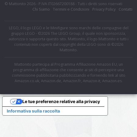
© Mattonito 2026 - P.IVA IT02667200188 - Tutti i diritti sono riservati
Chi Siamo
Termini e Condizioni
Privacy Policy
Contatti
LEGO, il logo LEGO e le Minifigure sono marchi delle compagnie del
gruppo LEGO - ©2026 The LEGO Group, il quale non sponsorizza,
autorizza o supporta questo sito. Mattonito, il logo Mattonito e tutti i
contenuti non coperti dal copyright della LEGO sono di ©2026
Mattonito.
Mattonito partecipa al Programma Affiliazione Amazon EU, un
programma di affiliazione che consente ai siti di percepire una
commissione pubblicitaria pubblicizzando e fornendo link al sito
Amazon.co.uk, Amazon.de, Amazon.fr, Amazon.it, Amazon.es.
Le tue preferenze relative alla privacy
Informativa sulla raccolta