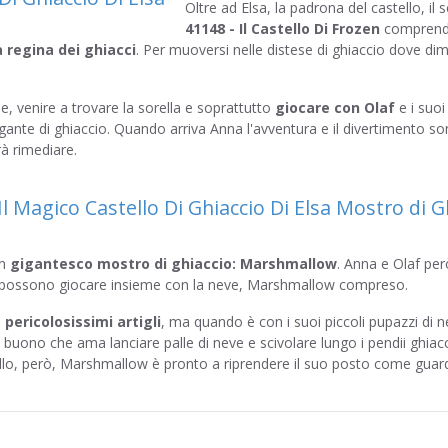
Oltre ad Elsa, la padrona del castello, il 
41148 - Il Castello Di Frozen
comprende
a regina dei ghiacci
. Per muoversi nelle distese di ghiaccio dove dim
e, venire a trovare la sorella e soprattutto
giocare con Olaf
e i suoi
gante di ghiaccio. Quando arriva Anna l'avventura e il divertimento s
rà rimediare.
un
gigantesco mostro di ghiaccio: Marshmallow
. Anna e Olaf pe
ti possono giocare insieme con la neve, Marshmallow compreso.
i
pericolosissimi artigli
, ma quando è con i suoi piccoli pupazzi di ne
 buono che ama lanciare palle di neve e scivolare lungo i pendii ghiacci
lo, però, Marshmallow è pronto a riprendere il suo posto come guard