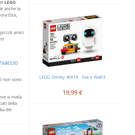
set
LEGO
 anche la
ora Elsa,
 piccoli amici
ono
LEGO Disney 40619 - Eve e Wall•E
rò non sono
19,99 €
ve si rivela
ati della
ia del