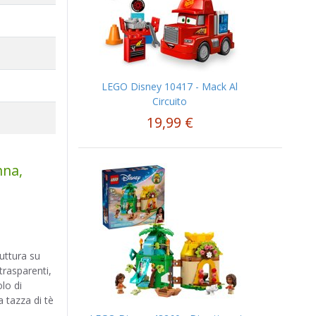
LEGO Disney 10417 - Mack Al
Circuito
19,99 €
nna,
uttura su
trasparenti,
olo di
 tazza di tè