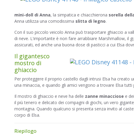
mini-doll di Anna
, la simpatica e chiacchierona
sorella dell
Anna utilizza una comodissima
slitta di legno
.
Con il suo piccolo veicolo Anna può trasportare ghiaccio a vall
di neve. L'importante è non fare arrabbiare Marshmallow, il gi
assicurati, ed anche una buona dose di pasticci a cui Elsa dov
Il gigantesco
mostro di
ghiaccio
Per proteggere il proprio castello dagli intrusi Elsa ha creato 
una minaccia, e quando gli amici vengono a trovare Elsa tut
Il mostro di ghiaccio e neve ha delle
zanne minacciose
e de
il più tenero e delicato dei compagni di giochi, un vero gigante
montagna. Quando qualcuno si presenta senza invito al castel
corpo di Elsa.
Riepilogo