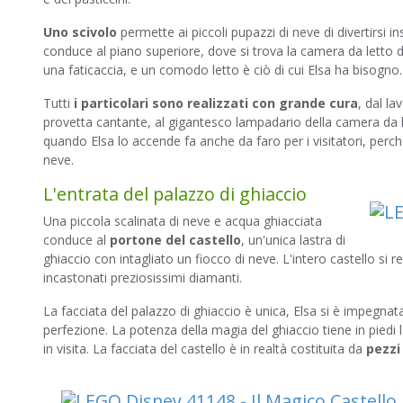
Uno scivolo
permette ai piccoli pupazzi di neve di divertirsi i
conduce al piano superiore, dove si trova la camera da letto de
una faticaccia, e un comodo letto è ciò di cui Elsa ha bisogno.
Tutti
i particolari sono realizzati con grande cura
, dal la
provetta cantante, al gigantesco lampadario della camera da le
quando Elsa lo accende fa anche da faro per i visitatori, perc
neve.
L'entrata del palazzo di ghiaccio
Una piccola scalinata di neve e acqua ghiacciata
conduce al
portone del castello
, un'unica lastra di
ghiaccio con intagliato un fiocco di neve. L'intero castello si 
incastonati preziosissimi diamanti.
La facciata del palazzo di ghiaccio è unica, Elsa si è impegnata 
perfezione. La potenza della magia del ghiaccio tiene in piedi l'
in visita. La facciata del castello è in realtà costituita da
pezzi 