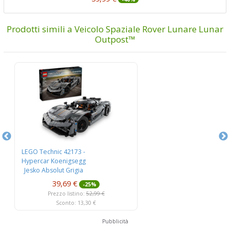
Prodotti simili a Veicolo Spaziale Rover Lunare Lunar
Outpost™
LEGO Technic 42173 -
LE
Hypercar Koenigsegg
Joh
Jesko Absolut Grigia
39,69 €
-25%
Prezzo listino:
52,99 €
Sconto: 13,30 €
Pubblicità