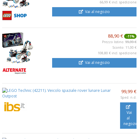
66,99 €
incl. spedizione
Vai al negozio
88,90 €
-11%
Prezzo listino:
99,99 €
Sconto: 11,00 €
108,80 €
incl. spedizione
Vai al negozio
99,99 €
Sped. n.d.
Vai
al
negozio