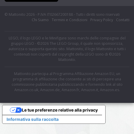
© Mattonito 2026 - P.IVA IT02667200188 - Tutti i diritti sono riservati
Chi Siamo
Termini e Condizioni
Privacy Policy
Contatti
LEGO, il logo LEGO e le Minifigure sono marchi delle compagnie del
gruppo LEGO - ©2026 The LEGO Group, il quale non sponsorizza,
autorizza o supporta questo sito. Mattonito, il logo Mattonito e tutti i
contenuti non coperti dal copyright della LEGO sono di ©2026
Mattonito.
Mattonito partecipa al Programma Affiliazione Amazon EU, un
programma di affiliazione che consente ai siti di percepire una
commissione pubblicitaria pubblicizzando e fornendo link al sito
Amazon.co.uk, Amazon.de, Amazon.fr, Amazon.it, Amazon.es.
Le tue preferenze relative alla privacy
Informativa sulla raccolta