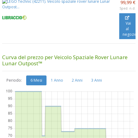
99,99 €
Sped. n.d.
Vai
al
negozio
Curva del prezzo per Veicolo Spaziale Rover Lunare
Lunar Outpost™
Periodo:
6 Mesi
1 Anno
2 Anni
3 Anni