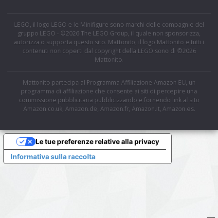
LEGO, il logo LEGO e le Minifigure sono marchi delle compagnie del
gruppo LEGO - ©2026 The LEGO Group, il quale non sponsorizza,
autorizza o supporta questo sito. Mattonito, il logo Mattonito e tutti i
contenuti non coperti dal copyright della LEGO sono di ©2026
Mattonito.
Mattonito partecipa al Programma Affiliazione Amazon EU, un
programma di affiliazione che consente ai siti di percepire una
commissione pubblicitaria pubblicizzando e fornendo link al sito
Amazon.co.uk, Amazon.de, Amazon.fr, Amazon.it, Amazon.es.
Le tue preferenze relative alla privacy
Informativa sulla raccolta