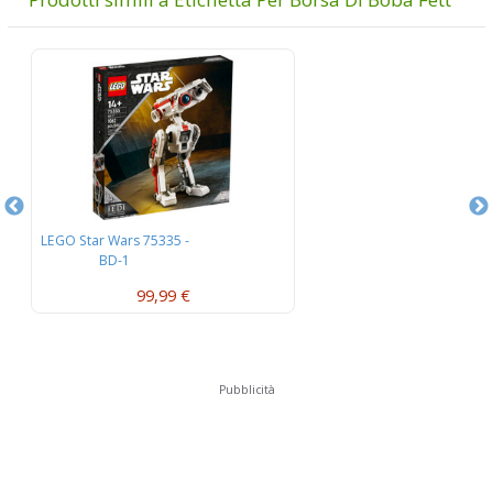
LEGO Star Wars 75335 -
LEG
BD-1
99,99 €
Pubblicità