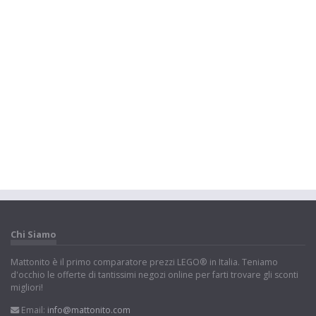
Chi Siamo
Mattonito è il primo comparatore prezzi LEGO® in Italia. Teniamo
d'occhio le offerte di tantissimi negozi online per farti trovare gli sconti
migliori!
Email:
info@mattonito.com