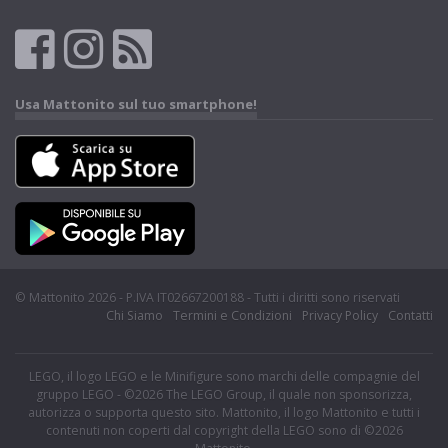
Usa Mattonito sul tuo smartphone!
© Mattonito 2026 - P.IVA IT02667200188 - Tutti i diritti sono riservati
Chi Siamo
Termini e Condizioni
Privacy Policy
Contatti
LEGO, il logo LEGO e le Minifigure sono marchi delle compagnie del
gruppo LEGO - ©2026 The LEGO Group, il quale non sponsorizza,
autorizza o supporta questo sito. Mattonito, il logo Mattonito e tutti i
contenuti non coperti dal copyright della LEGO sono di ©2026