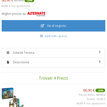
89,99 €
-26%
86,80 €
incl. spedizione
Miglior prezzo su:
Vai al negozio
Vedi tutti i prezzi
Scheda Tecnica
Descrizione
Trovati 4 Prezzi
66,90 €
-26%
Prezzo listino:
89,99 €
Sconto: 23,00 €
86,80 €
incl. spedizione