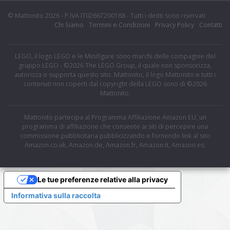
© Mattonito 2026 - P.IVA IT02667200188 - Tutti i diritti sono riservati
Chi Siamo
Termini e Condizioni
Privacy Policy
Contatti
LEGO, il logo LEGO e le Minifigure sono marchi delle compagnie del
gruppo LEGO - ©2026 The LEGO Group, il quale non sponsorizza,
autorizza o supporta questo sito. Mattonito, il logo Mattonito e tutti i
contenuti non coperti dal copyright della LEGO sono di ©2026
Mattonito.
Mattonito partecipa al Programma Affiliazione Amazon EU, un
programma di affiliazione che consente ai siti di percepire una
commissione pubblicitaria pubblicizzando e fornendo link al sito
Amazon.co.uk, Amazon.de, Amazon.fr, Amazon.it, Amazon.es.
Le tue preferenze relative alla privacy
Informativa sulla raccolta