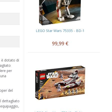
LEGO Star Wars 75335 - BD-1
99,99 €
 è dotato di
tagliato
dere per
 una
oper del
l dettagliato
'equipaggio,