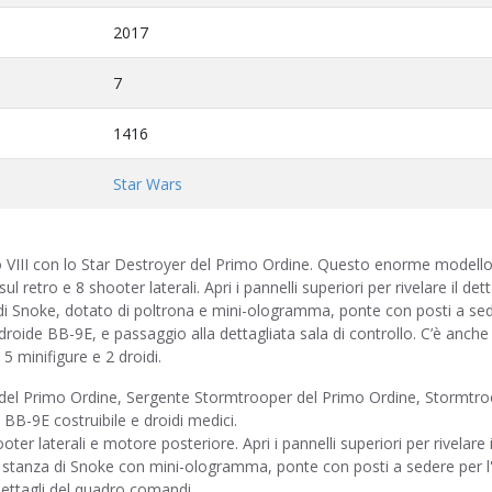
2017
7
1416
Star Wars
dio VIII con lo Star Destroyer del Primo Ordine. Questo enorme modello
l retro e 8 shooter laterali. Apri i pannelli superiori per rivelare il det
di Snoke, dotato di poltrona e mini-ologramma, ponte con posti a se
droide BB-9E, e passaggio alla dettagliata sala di controllo. C’è anche
5 minifigure e 2 droidi.
le del Primo Ordine, Sergente Stormtrooper del Primo Ordine, Stormtro
 BB-9E costruibile e droidi medici.
ter laterali e motore posteriore. Apri i pannelli superiori per rivelare i
la stanza di Snoke con mini-ologramma, ponte con posti a sedere per l
dettagli del quadro comandi.