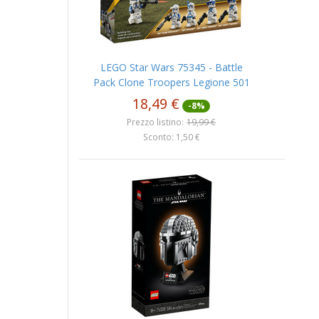
LEGO Star Wars 75345 - Battle
Pack Clone Troopers Legione 501
18,49 €
-8%
Prezzo listino:
19,99 €
Sconto: 1,50 €