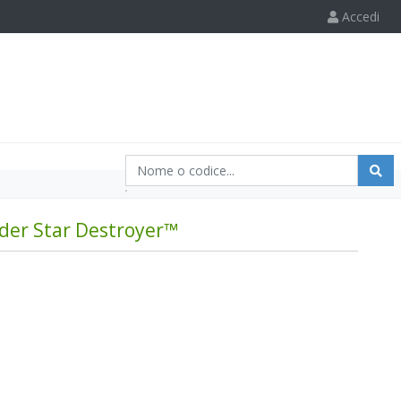
Accedi
rder Star Destroyer™