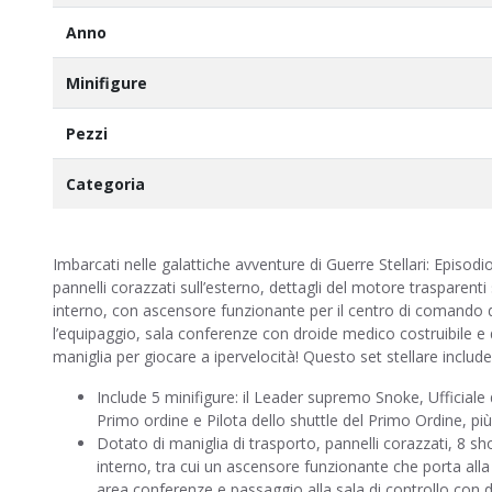
Anno
Minifigure
Pezzi
Categoria
Imbarcati nelle galattiche avventure di Guerre Stellari: Episo
pannelli corazzati sull’esterno, dettagli del motore trasparenti su
interno, con ascensore funzionante per il centro di comando 
l’equipaggio, sala conferenze con droide medico costruibile e 
maniglia per giocare a ipervelocità! Questo set stellare include 
Include 5 minifigure: il Leader supremo Snoke, Ufficia
Primo ordine e Pilota dello shuttle del Primo Ordine, più
Dotato di maniglia di trasporto, pannelli corazzati, 8 shoo
interno, tra cui un ascensore funzionante che porta al
area conferenze e passaggio alla sala di controllo con 