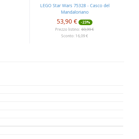
LEGO Star Wars 75328 - Casco del
Mandaloriano
53,90 €
-23%
Prezzo listino:
69,99 €
Sconto: 16,09 €