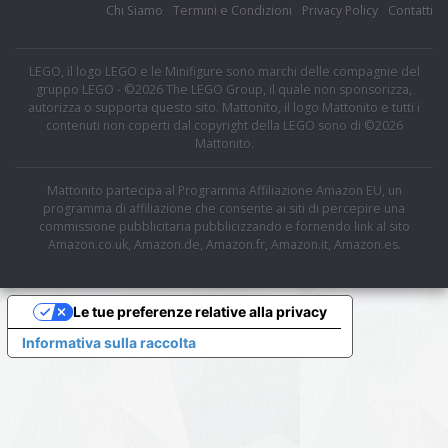
Chi Siamo
Termini e Condizioni
Privacy Policy
Contatti
LEGO, il logo LEGO e le Minifigure sono marchi delle compagnie del
gruppo LEGO - ©2026 The LEGO Group, il quale non sponsorizza,
autorizza o supporta questo sito. Mattonito, il logo Mattonito e tutti i
contenuti non coperti dal copyright della LEGO sono di ©2026
Mattonito.
Mattonito partecipa al Programma Affiliazione Amazon EU, un
programma di affiliazione che consente ai siti di percepire una
commissione pubblicitaria pubblicizzando e fornendo link al sito
Amazon.co.uk, Amazon.de, Amazon.fr, Amazon.it, Amazon.es.
Le tue preferenze relative alla privacy
Informativa sulla raccolta