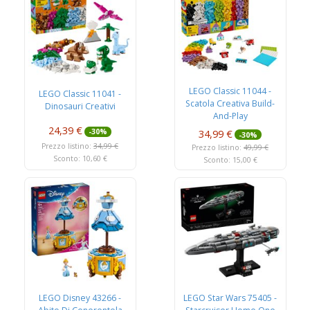
LEGO Classic 11044 -
LEGO Classic 11041 -
Scatola Creativa Build-
Dinosauri Creativi
And-Play
24,39 €
34,99 €
-30%
-30%
Prezzo listino:
34,99 €
Prezzo listino:
49,99 €
Sconto: 10,60 €
Sconto: 15,00 €
LEGO Disney 43266 -
LEGO Star Wars 75405 -