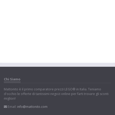
Chi Siamo
Mattonito è il primo comparatore prezzi LEGO® in Italia. Teniamo
d'occhio le offerte di tantissimi negozi online per farti trovare gli sconti
migliori!
Email:
info@mattonito.com