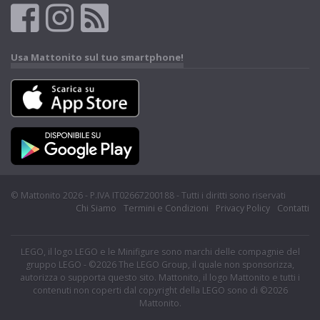
Usa Mattonito sul tuo smartphone!
© Mattonito 2026 - P.IVA IT02667200188 - Tutti i diritti sono riservati
Chi Siamo
Termini e Condizioni
Privacy Policy
Contatti
LEGO, il logo LEGO e le Minifigure sono marchi delle compagnie del
gruppo LEGO - ©2026 The LEGO Group, il quale non sponsorizza,
autorizza o supporta questo sito. Mattonito, il logo Mattonito e tutti i
contenuti non coperti dal copyright della LEGO sono di ©2026
Mattonito.