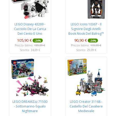
LEGO Disney 43269 -
LEGO Icons 10367 - Il
Cucciolo De La Carica
Signore Degli Anelli:
Dei Cento E Uno
Book Nook Del Balrog™
105,90 €
90,90 €
-24%
-24%
Prezzo listino:
139,99 €
Prezzo listino:
119,99 €
Sconto: 34,09 €
Sconto: 29,09 €
LEGO DREAMZzz 71500
LEGO Creator 31168 -
- Sottomarino-Squalo
Castello Del Cavaliere
Nightmare
Medievale