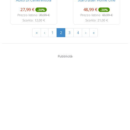
Abito Di Cenerentola
Starcruiser Home One
27,99 €
48,99 €
-30%
-30%
Prezzo listino:
39,99 €
Prezzo listino:
69,99 €
Sconto: 12,00 €
Sconto: 21,00 €
«
‹
1
2
3
4
›
»
Pubblicità