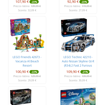
107,90 €
92,90 €
-23%
-23%
Prezzo listino:
139,99 €
Prezzo listino:
119,99 €
Sconto: 32,09 €
Sconto: 27,09 €
LEGO Friends 42673 -
LEGO Technic 42210 -
Vacanza Al Beach
Auto Nissan Skyline Gt-R
Resort
(R34) 2 Fast 2 Furious
100,90 €
109,90 €
-22%
-21%
Prezzo listino:
129,99 €
Prezzo listino:
139,99 €
Sconto: 29,09 €
Sconto: 30,09 €