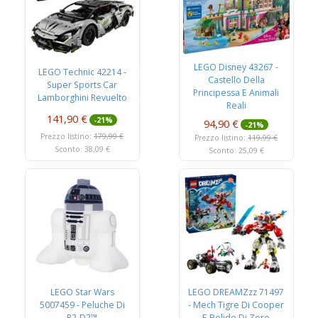
LEGO Disney 43267 -
LEGO Technic 42214 -
Castello Della
Super Sports Car
Principessa E Animali
Lamborghini Revuelto
Reali
141,90 €
-21%
94,90 €
-21%
Prezzo listino:
179,99 €
Prezzo listino:
119,99 €
Sconto: 38,09 €
Sconto: 25,09 €
LEGO Star Wars
LEGO DREAMZzz 71497
5007459 - Peluche Di
- Mech Tigre Di Cooper
R2-D2™
E Bolide Di Zero