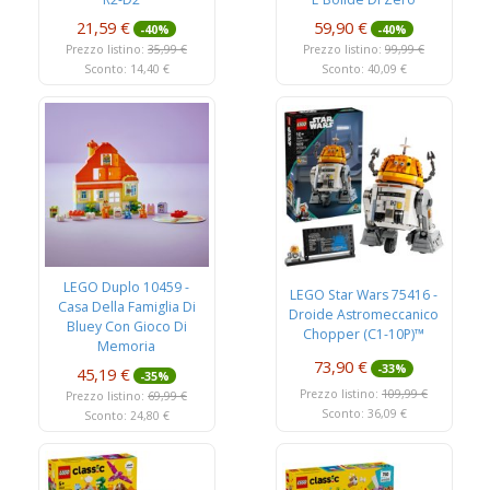
21,59 €
59,90 €
-40%
-40%
Prezzo listino:
35,99 €
Prezzo listino:
99,99 €
Sconto: 14,40 €
Sconto: 40,09 €
LEGO Duplo 10459 -
LEGO Star Wars 75416 -
Casa Della Famiglia Di
Droide Astromeccanico
Bluey Con Gioco Di
Chopper (C1-10P)™
Memoria
73,90 €
-33%
45,19 €
-35%
Prezzo listino:
109,99 €
Prezzo listino:
69,99 €
Sconto: 36,09 €
Sconto: 24,80 €