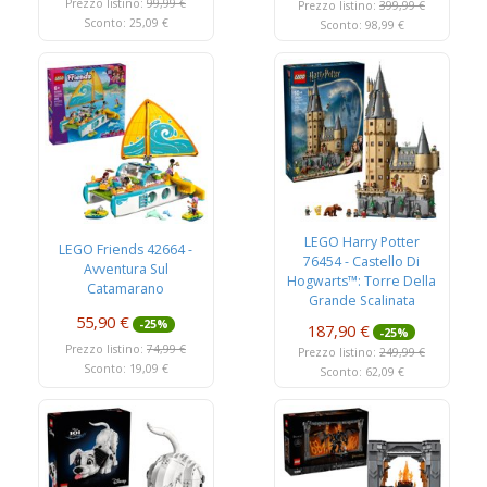
Prezzo listino:
99,99 €
Prezzo listino:
399,99 €
Sconto: 25,09 €
Sconto: 98,99 €
LEGO Harry Potter
LEGO Friends 42664 -
76454 - Castello Di
Avventura Sul
Hogwarts™: Torre Della
Catamarano
Grande Scalinata
Principale
55,90 €
-25%
187,90 €
-25%
Prezzo listino:
74,99 €
Prezzo listino:
249,99 €
Sconto: 19,09 €
Sconto: 62,09 €