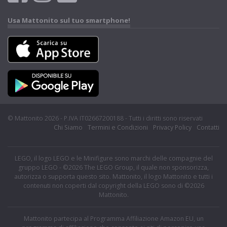
Usa Mattonito sul tuo smartphone!
© Mattonito 2026 - P.IVA IT02667200188 - Tutti i diritti sono riservati
Chi Siamo
Termini e Condizioni
Privacy Policy
Contatti
LEGO, il logo LEGO e le Minifigure sono marchi delle compagnie del
gruppo LEGO - ©2026 The LEGO Group, il quale non sponsorizza,
autorizza o supporta questo sito. Mattonito, il logo Mattonito e tutti i
contenuti non coperti dal copyright della LEGO sono di ©2026
Mattonito.
Mattonito partecipa al Programma Affiliazione Amazon EU, un