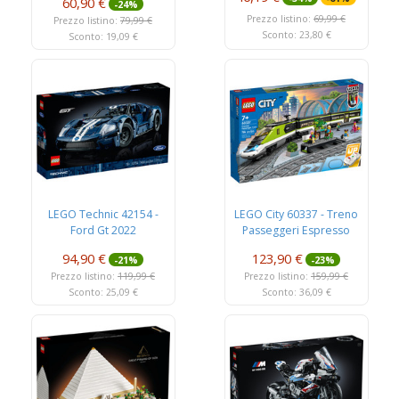
60,90 €
-24%
Prezzo listino:
69,99 €
Prezzo listino:
79,99 €
Sconto: 23,80 €
Sconto: 19,09 €
LEGO Technic 42154 -
LEGO City 60337 - Treno
Ford Gt 2022
Passeggeri Espresso
94,90 €
123,90 €
-21%
-23%
Prezzo listino:
119,99 €
Prezzo listino:
159,99 €
Sconto: 25,09 €
Sconto: 36,09 €