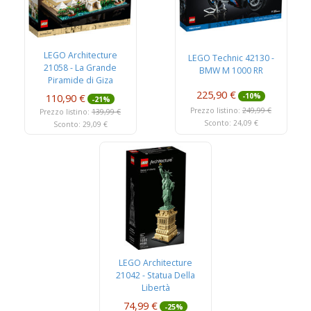
LEGO Architecture
LEGO Technic 42130 -
21058 - La Grande
BMW M 1000 RR
Piramide di Giza
225,90 €
110,90 €
-10%
-21%
Prezzo listino:
249,99 €
Prezzo listino:
139,99 €
Sconto: 24,09 €
Sconto: 29,09 €
LEGO Architecture
21042 - Statua Della
Libertà
74,99 €
-25%