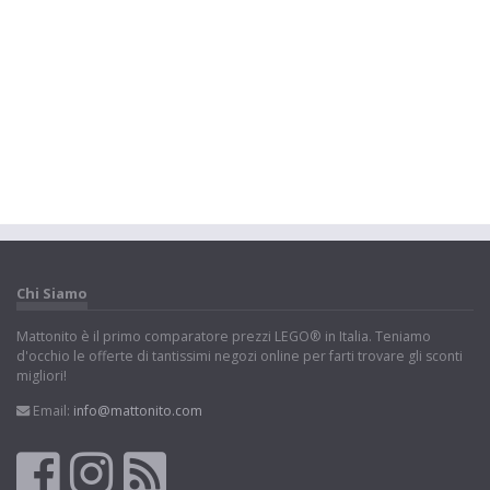
Chi Siamo
Mattonito è il primo comparatore prezzi LEGO® in Italia. Teniamo
d'occhio le offerte di tantissimi negozi online per farti trovare gli sconti
migliori!
Email:
info@mattonito.com