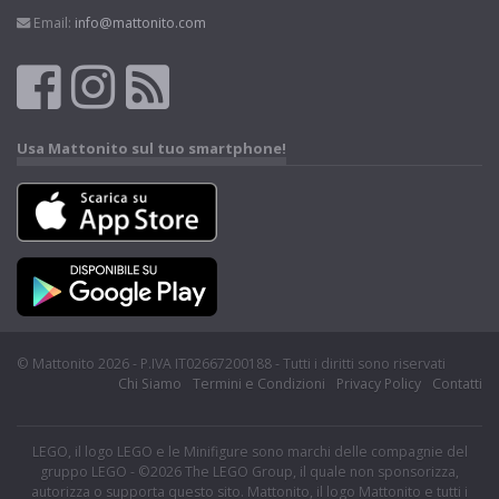
Email:
info@mattonito.com
Usa Mattonito sul tuo smartphone!
© Mattonito 2026 - P.IVA IT02667200188 - Tutti i diritti sono riservati
Chi Siamo
Termini e Condizioni
Privacy Policy
Contatti
LEGO, il logo LEGO e le Minifigure sono marchi delle compagnie del
gruppo LEGO - ©2026 The LEGO Group, il quale non sponsorizza,
autorizza o supporta questo sito. Mattonito, il logo Mattonito e tutti i