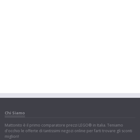
Chi Siamo
Mattonito è il primo comparatore prezzi LEGO® in Italia. Teniamo
d'occhio le offerte di tantissimi negozi online per farti trovare gli sconti
migliori!