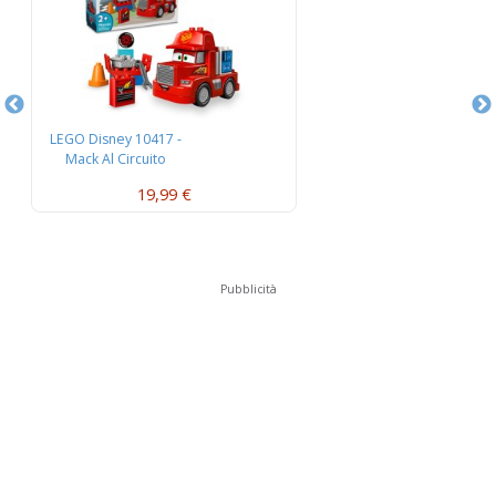
LEGO Disney 10417 -
L
Mack Al Circuito
L’
19,99 €
Pubblicità