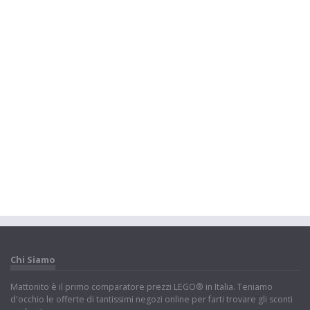
Chi Siamo
Mattonito è il primo comparatore prezzi LEGO® in Italia. Teniamo
d'occhio le offerte di tantissimi negozi online per farti trovare gli sconti