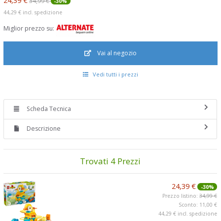
34,99 €
-30%
44,29 €
incl. spedizione
Miglior prezzo su:
Vai al negozio
Vedi tutti i prezzi
Scheda Tecnica
Descrizione
Trovati 4 Prezzi
24,39 €
-30%
Prezzo listino:
34,99 €
Sconto: 11,00 €
44,29 €
incl. spedizione