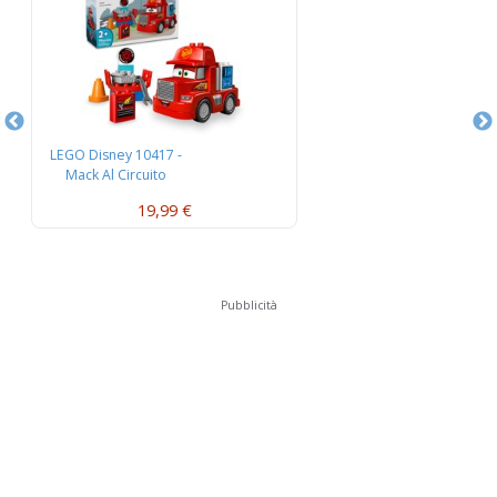
LEGO Disney 10417 -
L
Mack Al Circuito
L’
19,99 €
Pubblicità