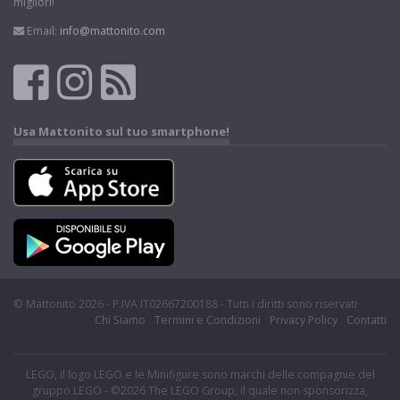
migliori!
Email:
info@mattonito.com
Usa Mattonito sul tuo smartphone!
© Mattonito 2026 - P.IVA IT02667200188 - Tutti i diritti sono riservati
Chi Siamo
Termini e Condizioni
Privacy Policy
Contatti
LEGO, il logo LEGO e le Minifigure sono marchi delle compagnie del
gruppo LEGO - ©2026 The LEGO Group, il quale non sponsorizza,