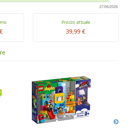
imo
Prezzo attuale
€
39,99 €
ore