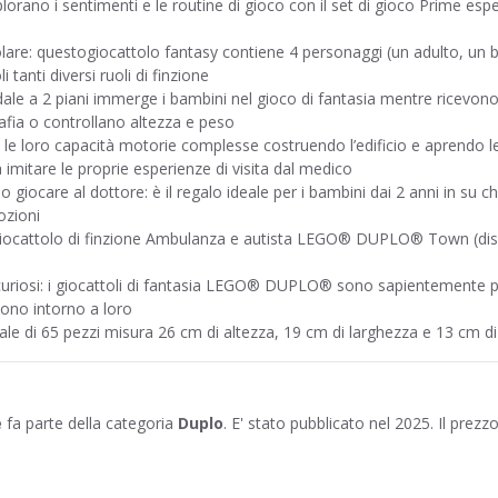
lorano i sentimenti e le routine di gioco con il set di gioco Prime esp
scolare: questogiocattolo fantasy contiene 4 personaggi (un adulto, un
tanti diversi ruoli di finzione
pedale a 2 piani immerge i bambini nel gioco di fantasia mentre ricevon
rafia o controllano altezza e peso
re le loro capacità motorie complesse costruendo l’edificio e aprendo le
 imitare le proprie esperienze di visita dal medico
 giocare al dottore: è il regalo ideale per i bambini dai 2 anni in su
ozioni
l giocattolo di finzione Ambulanza e autista LEGO® DUPLO® Town (dis
i curiosi: i giocattoli di fantasia LEGO® DUPLO® sono sapientemente p
ono intorno a loro
le di 65 pezzi misura 26 cm di altezza, 19 cm di larghezza e 13 cm di
e
fa parte della categoria
Duplo
. E' stato pubblicato nel 2025. Il prezz