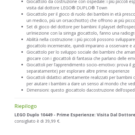
Giocattolo da costruzione con ospedale: i più piccoli esp
visita dal dottore LEGO® DUPLO® Town
Giocattolo per il gioco di ruolo dei bambini in età pre
un medico, più un orsacchiotto) che offrono ai più piccoli 
Set di gioco del dottore per bambini: il playset dell’os
un’iniezione con la siringa giocattolo, fanno una radiog
Abilità nella costruzione: i più piccoli possono sviluppa
giocattolo incernierate, quindi imparano a osservare e a
Giocattolo per lo sviluppo sociale dei bambini che amano
giocare con i giocattoli di fantasia che parlano delle em
Giocattoli per l’apprendimento socio-emotivo: prova i
separatamente) per esplorare altre prime esperienze
Giocattoli didattici attentamente realizzati per bambin
per aiutare i bambini a dare un senso al mondo che ved
Dimensioni: questo giocattolo dacostruzione dell’ospeda
Riepilogo
LEGO Duplo 10449 - Prime Esperienze: Visita Dal Dottor
consigliato è di 39,99 €.