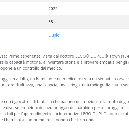
2025
65
Duplo
 playset Prime esperienze: visita dal dottore LEGO® DUPLO® Town (10
tare le capacità motorie, a inventare storie e a provare empatia per gli 
ttopone a un controllo dal medico.
aggi: un adulto, un bambino e un medico, oltre a un simpatico orsacc
atore di altezza, una bilancia, una siringa, una radiografia e una sedi
con i giocattoli di fantasia che parlano di emozioni, e la ruota di gi
re le diverse emozioni del personaggio del bambino per incoraggiare i
 giocattoli per l’apprendimento socio-emotivo LEGO DUPLO sono ricchi 
utare i bambini a comprendere il mondo che li circonda.