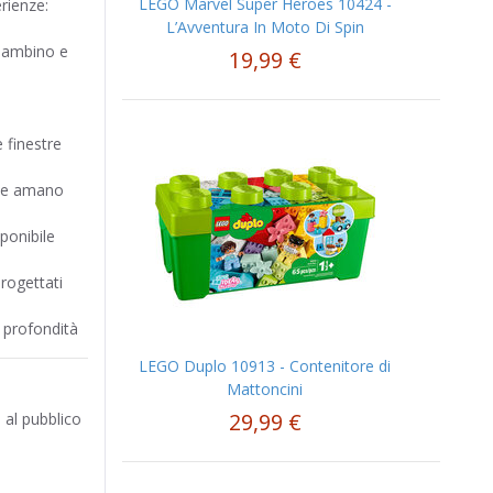
LEGO Marvel Super Heroes 10424 -
erienze:
L’Avventura In Moto Di Spin
 bambino e
19,99 €
o
 finestre
 che amano
ponibile
rogettati
 profondità
LEGO Duplo 10913 - Contenitore di
Mattoncini
29,99 €
o al pubblico