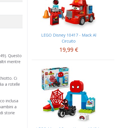
LEGO Disney 10417 - Mack Al
Circuito
19,99 €
449). Questo
altri mentre
hiotto. Ci
a a rotelle
oco inclusa
 bambini a
di storie