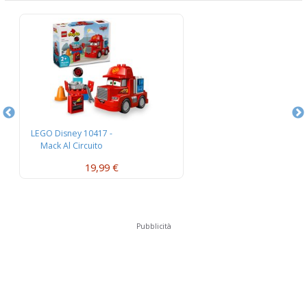
LEGO Disney 10417 -
L
Mack Al Circuito
L’
19,99 €
Pubblicità