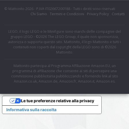
© Mattonito 2026 - P.IVA IT02667200188 - Tutti i diritti sono riservati
Chi Siamo
Termini e Condizioni
Privacy Policy
Contatti
LEGO, il logo LEGO e le Minifigure sono marchi delle compagnie del
gruppo LEGO - ©2026 The LEGO Group, il quale non sponsorizza,
autorizza o supporta questo sito. Mattonito, il logo Mattonito e tutti i
contenuti non coperti dal copyright della LEGO sono di ©2026
Mattonito.
Mattonito partecipa al Programma Affiliazione Amazon EU, un
programma di affiliazione che consente ai siti di percepire una
commissione pubblicitaria pubblicizzando e fornendo link al sito
Amazon.co.uk, Amazon.de, Amazon.fr, Amazon.it, Amazon.es.
Le tue preferenze relative alla privacy
Informativa sulla raccolta