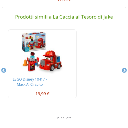
Prodotti simili a La Caccia al Tesoro di Jake
LEGO Disney 10417 -
L
Mack Al Circuito
L’
19,99 €
Pubblicità