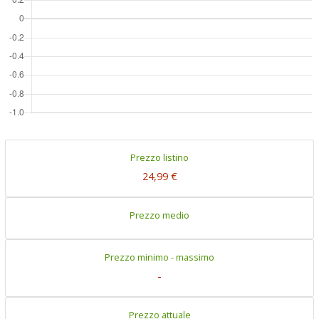
Prezzo listino
24,99 €
Prezzo medio
Prezzo minimo - massimo
-
Prezzo attuale