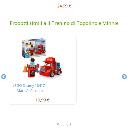
24,99 €
Prodotti simili a Il Trenino di Topolino e Minnie
LEGO Disney 10417 -
L
Mack Al Circuito
L’
19,99 €
Pubblicità