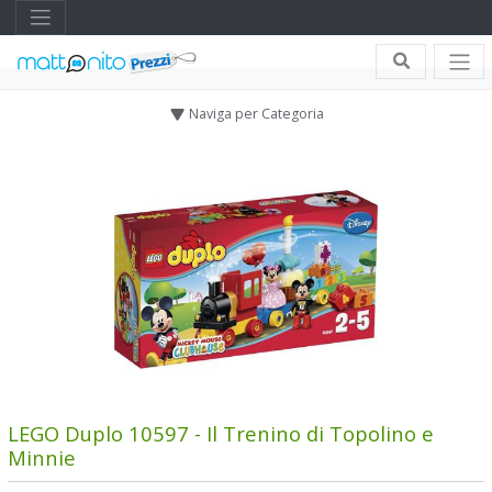
Naviga per Categoria
LEGO Duplo 10597 - Il Trenino di Topolino e
Minnie