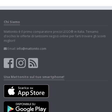
Chi Siamo
Mattonito è il primo comparatore prezzi LEGO® in Italia. Teniamo
d'occhio le offerte di tantissimi negozi online per farti trovare gli sconti
migliori!
Email:
info@mattonito.com
Usa Mattonito sul tuo smartphone!