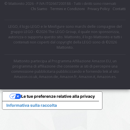
© Mattonito 2026 - P.IVA IT02667200188 - Tutti i diritti sono riservati
Chi Siamo
Termini e Condizioni
Privacy Policy
Contatti
LEGO, il logo LEGO e le Minifigure sono marchi delle compagnie del
gruppo LEGO - ©2026 The LEGO Group, il quale non sponsorizza,
autorizza o supporta questo sito. Mattonito, il logo Mattonito e tutti i
contenuti non coperti dal copyright della LEGO sono di ©2026
Mattonito.
Mattonito partecipa al Programma Affiliazione Amazon EU, un
programma di affiliazione che consente ai siti di percepire una
commissione pubblicitaria pubblicizzando e fornendo link al sito
Amazon.co.uk, Amazon.de, Amazon.fr, Amazon.it, Amazon.es.
Le tue preferenze relative alla privacy
Informativa sulla raccolta