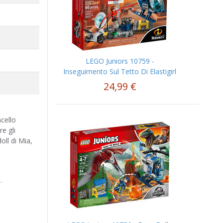
LEGO Juniors 10759 -
Inseguimento Sul Tetto Di Elastigirl
24,99 €
cello
re gli
oll di Mia,
.