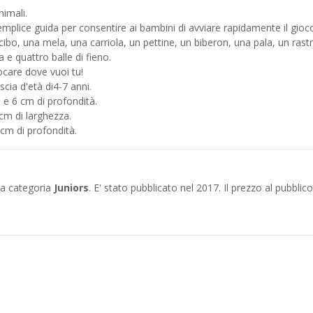
nimali.
emplice guida per consentire ai bambini di avviare rapidamente il gioc
ibo, una mela, una carriola, un pettine, un biberon, una pala, un rastr
a e quattro balle di fieno.
ocare dove vuoi tu!
cia d'età di4-7 anni.
 e 6 cm di profondità.
 cm di larghezza.
 cm di profondità.
la categoria
Juniors
. E' stato pubblicato nel 2017. Il prezzo al pubblic