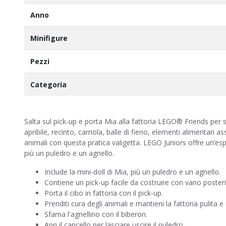
Anno
Minifigure
Pezzi
Categoria
Salta sul pick-up e porta Mia alla fattoria LEGO® Friends per 
apribile, recinto, carriola, balle di fieno, elementi alimentari a
animali con questa pratica valigetta. LEGO Juniors offre un’espe
più un puledro e un agnello.
Include la mini-doll di Mia, più un puledro e un agnello.
Contiene un pick-up facile da costruire con vano posterior
Porta il cibo in fattoria con il pick-up.
Prenditi cura degli animali e mantieni la fattoria pulita e 
Sfama l'agnellino con il biberon.
Apri il cancello per lasciare uscire il puledro.