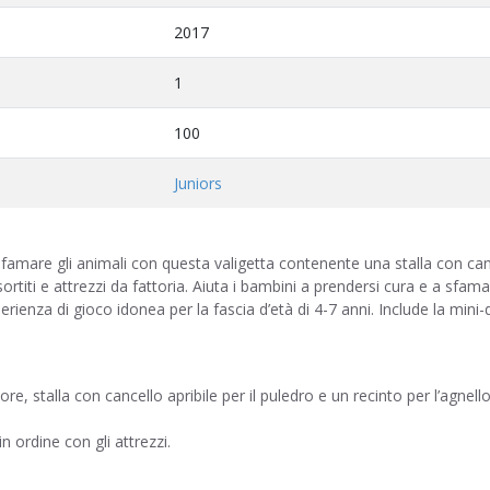
2017
1
100
Juniors
sfamare gli animali con questa valigetta contenente una stalla con can
ssortiti e attrezzi da fattoria. Aiuta i bambini a prendersi cura e a sfama
rienza di gioco idonea per la fascia d’età di 4-7 anni. Include la mini-d
e, stalla con cancello apribile per il puledro e un recinto per l’agnello
in ordine con gli attrezzi.