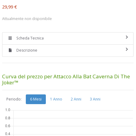
29,99 €
Attualmente non disponibile
Scheda Tecnica
Descrizione
Curva del prezzo per Attacco Alla Bat Caverna Di The
Joker™
Periodo:
6 Mesi
1 Anno
2 Anni
3 Anni