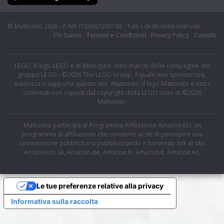
© Mattonito 2026 - P.IVA IT02667200188 - Tutti i diritti sono riservati
Chi Siamo
Termini e Condizioni
Privacy Policy
Contatti
LEGO, il logo LEGO e le Minifigure sono marchi delle compagnie del
gruppo LEGO - ©2026 The LEGO Group, il quale non sponsorizza,
autorizza o supporta questo sito. Mattonito, il logo Mattonito e tutti i
contenuti non coperti dal copyright della LEGO sono di ©2026
Mattonito.
Mattonito partecipa al Programma Affiliazione Amazon EU, un
programma di affiliazione che consente ai siti di percepire una
commissione pubblicitaria pubblicizzando e fornendo link al sito
Amazon.co.uk, Amazon.de, Amazon.fr, Amazon.it, Amazon.es.
Le tue preferenze relative alla privacy
Informativa sulla raccolta