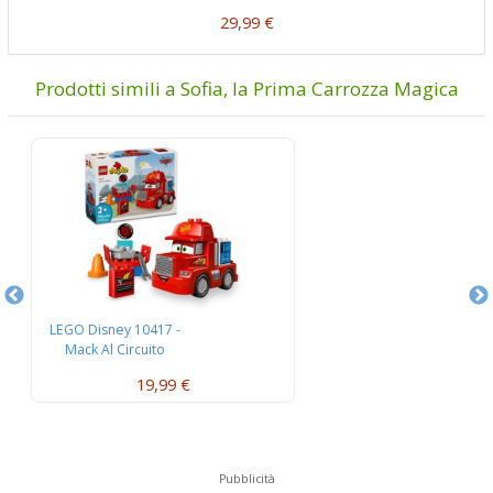
29,99 €
Prodotti simili a Sofia, la Prima Carrozza Magica
LEGO Disney 10417 -
L
Mack Al Circuito
L’
19,99 €
Pubblicità