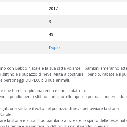
2017
3
45
Duplo
 con Babbo Natale e la sua slitta volante. I bambini ameranno atte
slittino e il pupazzo di neve. Aiuta a costruire il pendio, l'abete e il p
 tre personaggi DUPLO, più due animali.
due bambini, più una renna e uno scoiattolo.
enne, pendio per lo slittino con sportello apribile per nascondere i don
ali, una stella e il volto del pupazzo di neve per avviare la storia.
Natale.
are la storia e aiuta il tuo bambino a ricreare lo spirito delle feste nata
n la renne e a spingere lo slittino giù per il pendio innevato.