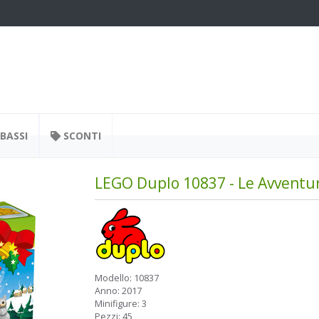
BASSI
SCONTI
LEGO Duplo 10837 - Le Avventu
Modello:
10837
Anno:
2017
Minifigure:
3
Pezzi:
45