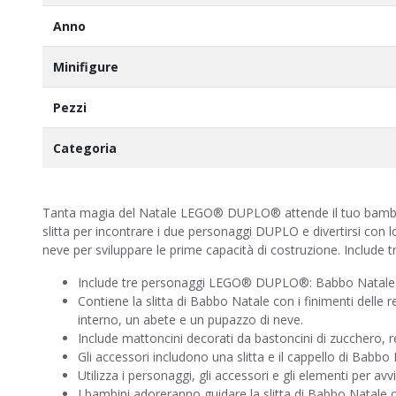
Anno
Minifigure
Pezzi
Categoria
Tanta magia del Natale LEGO® DUPLO® attende il tuo bambino
slitta per incontrare i due personaggi DUPLO e divertirsi con lo 
neve per sviluppare le prime capacità di costruzione. Include
Include tre personaggi LEGO® DUPLO®: Babbo Natale e 
Contiene la slitta di Babbo Natale con i finimenti delle r
interno, un abete e un pupazzo di neve.
Include mattoncini decorati da bastoncini di zucchero, reg
Gli accessori includono una slitta e il cappello di Babbo 
Utilizza i personaggi, gli accessori e gli elementi per avvi
I bambini adoreranno guidare la slitta di Babbo Natale co