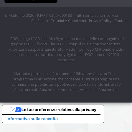
© Mattonito 2026 - P.IVA IT02667200188 - Tutti i diritti sono riservati
Chi Siamo
Termini e Condizioni
Privacy Policy
Contatti
LEGO, il logo LEGO e le Minifigure sono marchi delle compagnie del
gruppo LEGO - ©2026 The LEGO Group, il quale non sponsorizza,
autorizza o supporta questo sito. Mattonito, il logo Mattonito e tutti i
contenuti non coperti dal copyright della LEGO sono di ©2026
Mattonito.
Mattonito partecipa al Programma Affiliazione Amazon EU, un
programma di affiliazione che consente ai siti di percepire una
commissione pubblicitaria pubblicizzando e fornendo link al sito
Amazon.co.uk, Amazon.de, Amazon.fr, Amazon.it, Amazon.es.
Le tue preferenze relative alla privacy
Informativa sulla raccolta