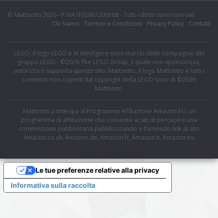
© Mattonito 2026 - P.IVA IT02667200188 - Tutti i diritti sono riservati
Chi Siamo
Termini e Condizioni
Privacy Policy
Contatti
LEGO, il logo LEGO e le Minifigure sono marchi delle compagnie del
gruppo LEGO - ©2026 The LEGO Group, il quale non sponsorizza,
autorizza o supporta questo sito. Mattonito, il logo Mattonito e tutti i
contenuti non coperti dal copyright della LEGO sono di ©2026
Mattonito.
Mattonito partecipa al Programma Affiliazione Amazon EU, un
programma di affiliazione che consente ai siti di percepire una
commissione pubblicitaria pubblicizzando e fornendo link al sito
Amazon.co.uk, Amazon.de, Amazon.fr, Amazon.it, Amazon.es.
Le tue preferenze relative alla privacy
Informativa sulla raccolta