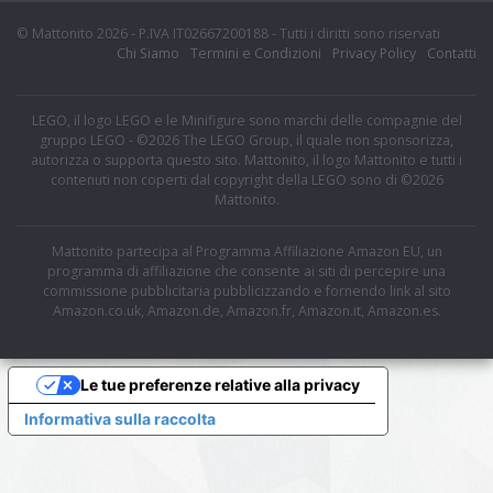
© Mattonito 2026 - P.IVA IT02667200188 - Tutti i diritti sono riservati
Chi Siamo
Termini e Condizioni
Privacy Policy
Contatti
LEGO, il logo LEGO e le Minifigure sono marchi delle compagnie del
gruppo LEGO - ©2026 The LEGO Group, il quale non sponsorizza,
autorizza o supporta questo sito. Mattonito, il logo Mattonito e tutti i
contenuti non coperti dal copyright della LEGO sono di ©2026
Mattonito.
Mattonito partecipa al Programma Affiliazione Amazon EU, un
programma di affiliazione che consente ai siti di percepire una
commissione pubblicitaria pubblicizzando e fornendo link al sito
Amazon.co.uk, Amazon.de, Amazon.fr, Amazon.it, Amazon.es.
Le tue preferenze relative alla privacy
Informativa sulla raccolta