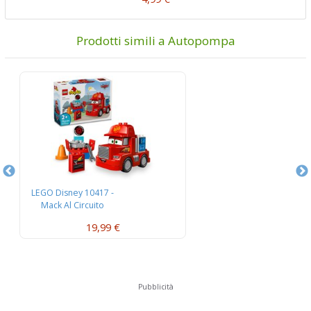
Prodotti simili a Autopompa
LEGO Disney 10417 -
L
Mack Al Circuito
L’
19,99 €
Pubblicità