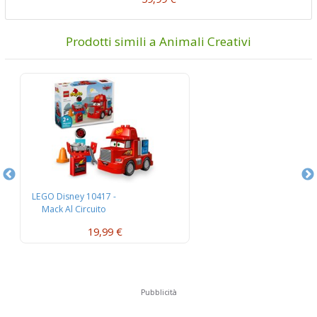
Prodotti simili a Animali Creativi
LEGO Disney 10417 -
L
Mack Al Circuito
L’
19,99 €
Pubblicità