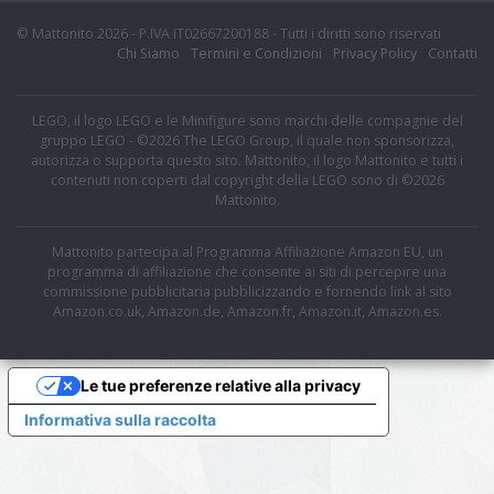
© Mattonito 2026 - P.IVA IT02667200188 - Tutti i diritti sono riservati
Chi Siamo
Termini e Condizioni
Privacy Policy
Contatti
LEGO, il logo LEGO e le Minifigure sono marchi delle compagnie del
gruppo LEGO - ©2026 The LEGO Group, il quale non sponsorizza,
autorizza o supporta questo sito. Mattonito, il logo Mattonito e tutti i
contenuti non coperti dal copyright della LEGO sono di ©2026
Mattonito.
Mattonito partecipa al Programma Affiliazione Amazon EU, un
programma di affiliazione che consente ai siti di percepire una
commissione pubblicitaria pubblicizzando e fornendo link al sito
Amazon.co.uk, Amazon.de, Amazon.fr, Amazon.it, Amazon.es.
Le tue preferenze relative alla privacy
Informativa sulla raccolta