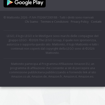
© Mattonito 2026 - P.IVA IT02667200188 - Tutti i diritti sono riservati
Chi Siamo
Termini e Condizioni
Privacy Policy
Contatti
LEGO, il logo LEGO e le Minifigure sono marchi delle compagnie del
gruppo LEGO - ©2026 The LEGO Group, il quale non sponsorizza,
autorizza o supporta questo sito. Mattonito, il logo Mattonito e tutti i
contenuti non coperti dal copyright della LEGO sono di ©2026
Mattonito.
Mattonito partecipa al Programma Affiliazione Amazon EU, un
programma di affiliazione che consente ai siti di percepire una
commissione pubblicitaria pubblicizzando e fornendo link al sito
Amazon.co.uk, Amazon.de, Amazon.fr, Amazon.it, Amazon.es.