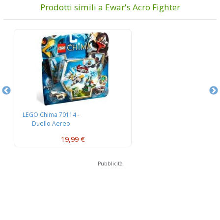
Prodotti simili a Ewar's Acro Fighter
LEGO Chima 70114 -
L
Duello Aereo
W
19,99 €
Pubblicità