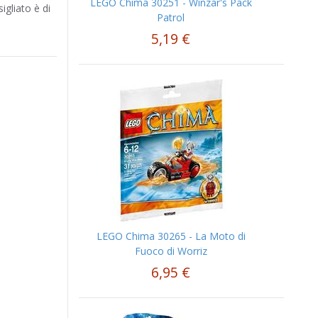
LEGO Chima 30251 - Winzar's Pack
igliato è di
Patrol
5,19 €
LEGO Chima 30265 - La Moto di
Fuoco di Worriz
6,95 €