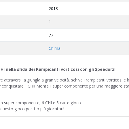
2013
1
77
Chima
CHI nella sfida dei Rampicanti vorticosi con gli Speedorz!
e attraversi la giungla a gran velocità, schiva i rampicanti vorticosi e 
per conquistare il CHI! Monta il super componente per una maggiore stab
 un super componente, 6 CHI e 5 carte gioco.
 questo gioco per 1 o più giocatori!