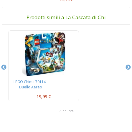
Prodotti simili a La Cascata di Chi
LEGO Chima 70114 -
L
Duello Aereo
W
19,99 €
Pubblicità