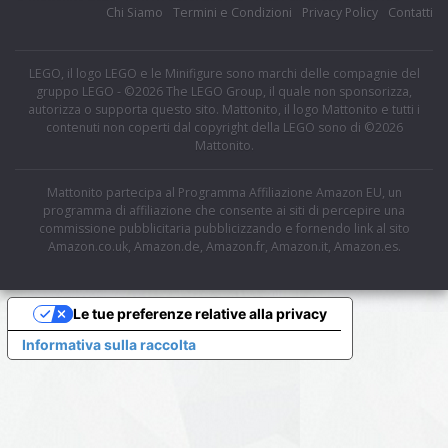
Chi Siamo
Termini e Condizioni
Privacy Policy
Contatti
LEGO, il logo LEGO e le Minifigure sono marchi delle compagnie del
gruppo LEGO - ©2026 The LEGO Group, il quale non sponsorizza,
autorizza o supporta questo sito. Mattonito, il logo Mattonito e tutti i
contenuti non coperti dal copyright della LEGO sono di ©2026
Mattonito.
Mattonito partecipa al Programma Affiliazione Amazon EU, un
programma di affiliazione che consente ai siti di percepire una
commissione pubblicitaria pubblicizzando e fornendo link al sito
Amazon.co.uk, Amazon.de, Amazon.fr, Amazon.it, Amazon.es.
Le tue preferenze relative alla privacy
Informativa sulla raccolta