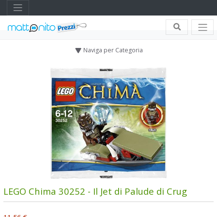
Naviga per Categoria
LEGO Chima 30252 - Il Jet di Palude di Crug
11,56 €