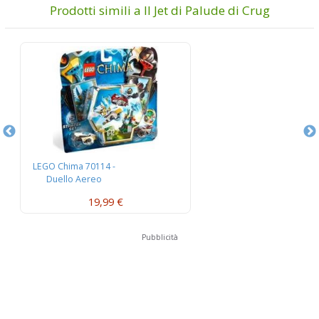
Prodotti simili a Il Jet di Palude di Crug
LEGO Chima 70114 -
L
Duello Aereo
W
19,99 €
Pubblicità