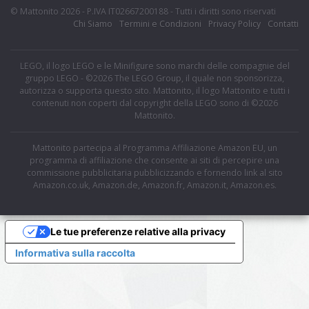
© Mattonito 2026 - P.IVA IT02667200188 - Tutti i diritti sono riservati
Chi Siamo
Termini e Condizioni
Privacy Policy
Contatti
LEGO, il logo LEGO e le Minifigure sono marchi delle compagnie del
gruppo LEGO - ©2026 The LEGO Group, il quale non sponsorizza,
autorizza o supporta questo sito. Mattonito, il logo Mattonito e tutti i
contenuti non coperti dal copyright della LEGO sono di ©2026
Mattonito.
Mattonito partecipa al Programma Affiliazione Amazon EU, un
programma di affiliazione che consente ai siti di percepire una
commissione pubblicitaria pubblicizzando e fornendo link al sito
Amazon.co.uk, Amazon.de, Amazon.fr, Amazon.it, Amazon.es.
Le tue preferenze relative alla privacy
Informativa sulla raccolta