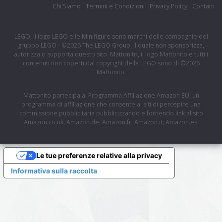
Chi Siamo
Termini e Condizioni
Privacy Policy
Contatti
LEGO, il logo LEGO e le Minifigure sono marchi delle compagnie del
gruppo LEGO - ©2026 The LEGO Group, il quale non sponsorizza,
autorizza o supporta questo sito. Mattonito, il logo Mattonito e tutti i
contenuti non coperti dal copyright della LEGO sono di ©2026
Mattonito.
Mattonito partecipa al Programma Affiliazione Amazon EU, un
programma di affiliazione che consente ai siti di percepire una
commissione pubblicitaria pubblicizzando e fornendo link al sito
Amazon.co.uk, Amazon.de, Amazon.fr, Amazon.it, Amazon.es.
Le tue preferenze relative alla privacy
Informativa sulla raccolta