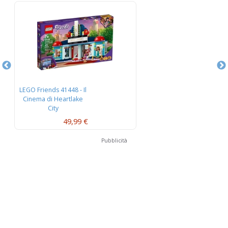
LEGO Friends 41448 - Il
LEG
Cinema di Heartlake
C
City
49,99 €
Pubblicità