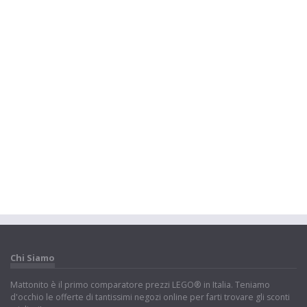
Chi Siamo
Mattonito è il primo comparatore prezzi LEGO® in Italia. Teniamo
d'occhio le offerte di tantissimi negozi online per farti trovare gli sconti