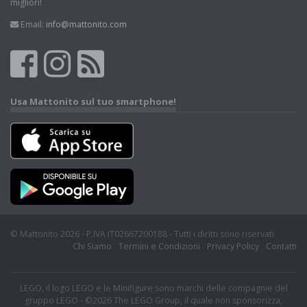
migliori!
Email:
info@mattonito.com
Usa Mattonito sul tuo smartphone!
© Mattonito 2026 - P.IVA IT02667200188 - Tutti i diritti sono riservati
Chi Siamo
Termini e Condizioni
Privacy Policy
Contatti
LEGO, il logo LEGO e le Minifigure sono marchi delle compagnie del
gruppo LEGO - ©2026 The LEGO Group, il quale non sponsorizza,