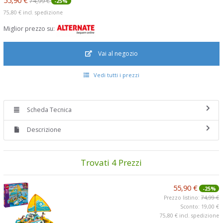
74,99 €
-25%
75,80 €
incl. spedizione
Miglior prezzo su:
Vai al negozio
Vedi tutti i prezzi
Scheda Tecnica
Descrizione
Trovati 4 Prezzi
55,90 €
-25%
Prezzo listino:
74,99 €
Sconto: 19,00 €
75,80 €
incl. spedizione