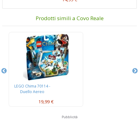
Prodotti simili a Covo Reale
LEGO Chima 70114 -
L
Duello Aereo
W
19,99 €
Pubblicità