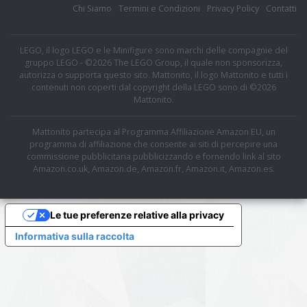
Chi Siamo
Termini e Condizioni
Privacy Policy
Contatti
LEGO, il logo LEGO e le Minifigure sono marchi delle compagnie del
gruppo LEGO - ©2026 The LEGO Group, il quale non sponsorizza,
autorizza o supporta questo sito. Mattonito, il logo Mattonito e tutti i
contenuti non coperti dal copyright della LEGO sono di ©2026
Mattonito.
Mattonito partecipa al Programma Affiliazione Amazon EU, un
programma di affiliazione che consente ai siti di percepire una
commissione pubblicitaria pubblicizzando e fornendo link al sito
Amazon.co.uk, Amazon.de, Amazon.fr, Amazon.it, Amazon.es.
Le tue preferenze relative alla privacy
Informativa sulla raccolta