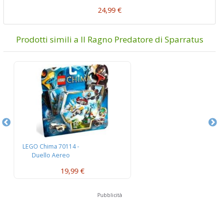
24,99 €
Prodotti simili a Il Ragno Predatore di Sparratus
LEGO Chima 70114 -
L
Duello Aereo
W
19,99 €
Pubblicità