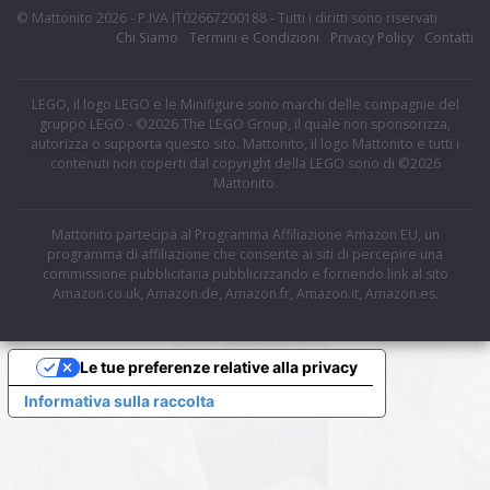
© Mattonito 2026 - P.IVA IT02667200188 - Tutti i diritti sono riservati
Chi Siamo
Termini e Condizioni
Privacy Policy
Contatti
LEGO, il logo LEGO e le Minifigure sono marchi delle compagnie del
gruppo LEGO - ©2026 The LEGO Group, il quale non sponsorizza,
autorizza o supporta questo sito. Mattonito, il logo Mattonito e tutti i
contenuti non coperti dal copyright della LEGO sono di ©2026
Mattonito.
Mattonito partecipa al Programma Affiliazione Amazon EU, un
programma di affiliazione che consente ai siti di percepire una
commissione pubblicitaria pubblicizzando e fornendo link al sito
Amazon.co.uk, Amazon.de, Amazon.fr, Amazon.it, Amazon.es.
Le tue preferenze relative alla privacy
Informativa sulla raccolta