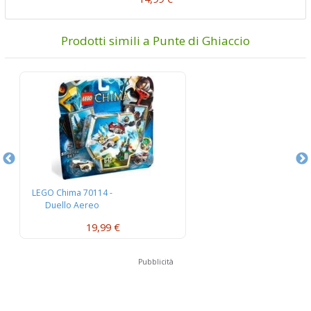
Prodotti simili a Punte di Ghiaccio
LEGO Chima 70114 -
L
Duello Aereo
W
19,99 €
Pubblicità