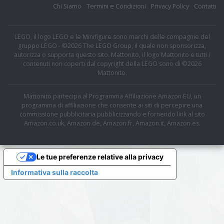
Chi Siamo
Termini e Condizioni
Privacy Policy
Contatti
LEGO, il logo LEGO e le Minifigure sono marchi delle compagnie del
gruppo LEGO - ©2026 The LEGO Group, il quale non sponsorizza,
autorizza o supporta questo sito. Mattonito, il logo Mattonito e tutti i
contenuti non coperti dal copyright della LEGO sono di ©2026
Mattonito.
Mattonito partecipa al Programma Affiliazione Amazon EU, un
programma di affiliazione che consente ai siti di percepire una
commissione pubblicitaria pubblicizzando e fornendo link al sito
Amazon.co.uk, Amazon.de, Amazon.fr, Amazon.it, Amazon.es.
Le tue preferenze relative alla privacy
Informativa sulla raccolta