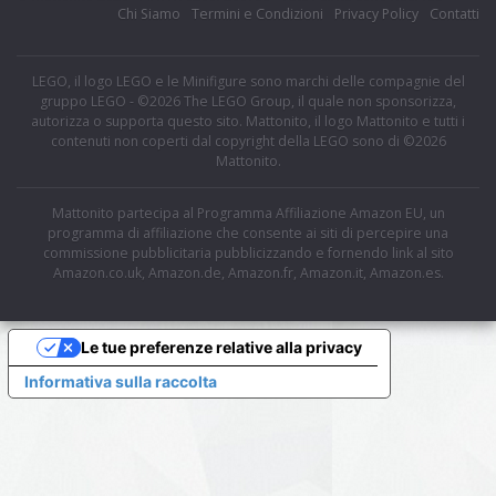
Chi Siamo
Termini e Condizioni
Privacy Policy
Contatti
LEGO, il logo LEGO e le Minifigure sono marchi delle compagnie del
gruppo LEGO - ©2026 The LEGO Group, il quale non sponsorizza,
autorizza o supporta questo sito. Mattonito, il logo Mattonito e tutti i
contenuti non coperti dal copyright della LEGO sono di ©2026
Mattonito.
Mattonito partecipa al Programma Affiliazione Amazon EU, un
programma di affiliazione che consente ai siti di percepire una
commissione pubblicitaria pubblicizzando e fornendo link al sito
Amazon.co.uk, Amazon.de, Amazon.fr, Amazon.it, Amazon.es.
Le tue preferenze relative alla privacy
Informativa sulla raccolta