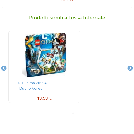
Prodotti simili a Fossa Infernale
LEGO Chima 70114 -
L
Duello Aereo
W
19,99 €
Pubblicità